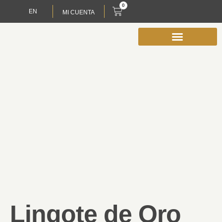
0
EN
MI CUENTA
Lingote de Oro