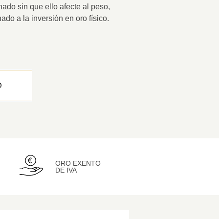
ado sin que ello afecte al peso,
nado a la
inversión en oro físico
.
O
ORO EXENTO
DE IVA