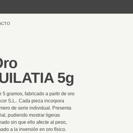
ACTO
Oro
UILATIA 5g
de 5 gramos
, fabricado a partir de oro
or S.L.
. Cada pieza incorpora
mero de serie individual. Presenta
ial
, pudiendo mostrar ligeras
ado sin que ello afecte al peso,
nado a la
inversión en oro físico
.