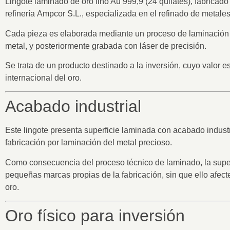
Lingote laminado de
oro fino Au 999,9 (24 quilates)
, fabricado
refinería
Ampcor S.L.
, especializada en el refinado de metale
Cada pieza es elaborada mediante un proceso de
laminación 
metal, y posteriormente grabada con láser de precisión.
Se trata de un
producto destinado a la inversión
, cuyo valor e
internacional del oro.
Acabado industrial
Este lingote presenta
superficie laminada con acabado industr
fabricación por laminación del metal precioso.
Como consecuencia del proceso técnico de laminado,
la supe
pequeñas marcas propias de la fabricación
, sin que ello afect
oro.
Oro físico para inversión